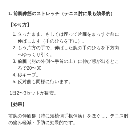
1. 前腕伸筋のストレッチ（テニス肘に最も効果的）
【やり方】
立ったまま、もしくは座って片腕をまっすぐ前に
伸ばします（手のひらを下に）。
もう片方の手で、伸ばした腕の手のひらを下方向
へゆっくり引く。
前腕（肘の外側〜手首の上）に伸び感が出るとこ
ろで20〜30
秒キープ。
反対側も同様に行います。
1日2〜3セットが目安。
【効果】
前腕の伸筋群（特に短橈側手根伸筋）をほぐし、テニス肘
の痛み軽減・予防に効果的です。