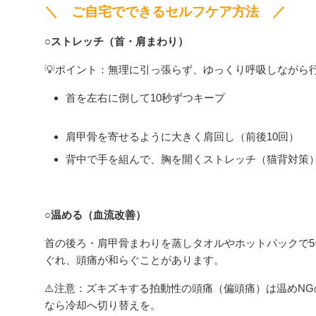
＼ ご自宅でできるセルフケア方法 ／
○ストレッチ（首・肩まわり）
💡ポイント：無理に引っ張らず、ゆっくり呼吸しながら
首を左右に倒して10秒ずつキープ
肩甲骨を寄せるように大きく肩回し（前後10回）
背中で手を組んで、胸を開くストレッチ（猫背対策
○温める（血流改善）
首の後ろ・肩甲骨まわりを蒸しタオルやホットパックで5
ぐれ、頭痛が和らぐことがあります。
⚠️注意：ズキズキする拍動性の頭痛（偏頭痛）は温めN
なら冷却へ切り替えを。