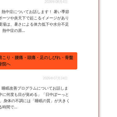
2026年08月4日
、熱中症についてお話します！ 暑い季節
ポーツや炎天下で起こるイメージがあり
夏場は、暑さによる体力低下や水分不足
中症の原...
肩こり・腰痛・頭痛・足のしびれ・骨盤
骨院へ
2026年07月24日
、睡眠改善プログラムについてお話しま
中に何度も目が覚める」「日中ぼーっと
、身体の不調には「睡眠の質」が大きく
間で...