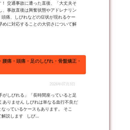
！ 交通事故に遭った直後、「大丈夫そ
し、事故直後は興奮状態やアドレナリン
、頭痛、しびれなどの症状が現れるケー
早めに対応することの大切さについて解
・腰痛・頭痛・足のしびれ・骨盤矯正・
2026年07月3日
手がしびれる」「長時間座っていると足
くありません
しびれは単なる血行不良だ
なっているケースもあります。 そこ
て解説します
しび...