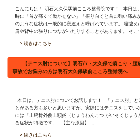
こんにちは！ 明石大久保駅前こころ整骨院です！ 本日は
時に「首が痛くて動かせない」「振り向くと首に強い痛み
のような症状は一般的に寝違えと呼ばれています。 寝違え
肩や背中の張りにつながったりすることがあります。 そこで、
> 続きはこちら
【テニス肘について】明石市・大久保で肩こり・腰
事故でお悩みの方は明石大久保駅前こころ整骨院へ
本日は、テニス肘についてお話します！
「テニス肘」と
とがある方も多いと思いますが、実際にはテニスをしていな
には「上腕骨外側上顆炎（じょうわんこつ がいそくじょう
る症状が特徴です。 【主な原因】 ...
> 続きはこちら