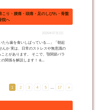
肩こり・腰痛・頭痛・足のしびれ・骨盤
骨院へ
2026年07月2日
いたら歯を食いしばっている…」「朝起
せんか
実は、日常のストレスや無意識の
ことがあります。 そこで、顎関節バラ
との関係を解説します！
&...
1
2
3
4
5
…
17
»