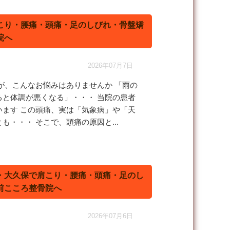
こり・腰痛・頭痛・足のしびれ・骨盤矯
院へ
2026年07月7日
が、こんなお悩みはありませんか
「雨の
と体調が悪くなる」・・・ 当院の患者
います
この頭痛、実は「気象病」や「天
とも・・・
そこで、頭痛の原因と...
・大久保で肩こり・腰痛・頭痛・足のし
前こころ整骨院へ
2026年07月6日