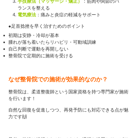
手技療法（マッサージ・矯正）
：筋肉や関節のバ
ランスを整える
電気療法
：痛みと炎症の軽減をサポート
●足首捻挫を早く治すためのポイント
初期は安静・冷却が基本
腫れが落ち着いたらリハビリ・可動域訓練
自己判断で運動を再開しない
整骨院で定期的に施術を受ける
なぜ整骨院での施術が効果的なのか？
整骨院は、柔道整復師という国家資格を持つ専門家が施術
を行います！
自然な回復を促進しつつ、再発予防にも対応できる点が魅
力です🙌