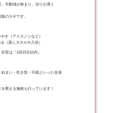
果。可動域が狭まり、治りが遅く
回復のカギです。
冷やす（アイスノンなど）
める（蒸しタオルや入浴）
目安は「1回15分以内」
・めまい・吐き気・不眠といった全身
スを整える施術も行っています！