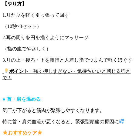
【やり方】
1.耳たぶを軽く引っ張って回す
（10秒×3セット）
2.耳の周りを円を描くようにマッサージ
（指の腹でやさしく）
3.耳の上・後ろ・下を親指と人差し指でつまんで軽くほぐす
ポイント
：強く押しすぎない・気持ちいいと感じる強さ
で！
● 首・肩を温める
気圧が下がると筋肉が緊張しやすくなります。
特に首・肩の血流が悪くなると、緊張型頭痛の原因に
おすすめケア